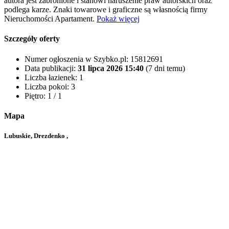
autora jest zabronione i stanowi naruszenie praw autorskich oraz
podlega karze. Znaki towarowe i graficzne są własnością firmy
Nieruchomości Apartament.
Pokaż więcej
Szczegóły oferty
Numer ogłoszenia w Szybko.pl:
15812691
Data publikacji:
31 lipca 2026 15:40
(7 dni temu)
Liczba łazienek:
1
Liczba pokoi:
3
Piętro:
1 / 1
Mapa
Lubuskie, Drezdenko ,