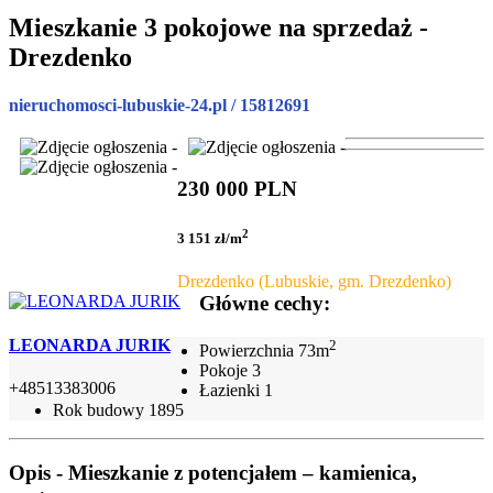
Mieszkanie 3 pokojowe na sprzedaż -
Drezdenko
nieruchomosci-lubuskie-24.pl / 15812691
230 000 PLN
2
3 151 zł/m
Drezdenko (Lubuskie, gm. Drezdenko)
Główne cechy:
LEONARDA JURIK
2
Powierzchnia
73m
Pokoje
3
+48513383006
Łazienki
1
Rok budowy
1895
Opis - Mieszkanie z potencjałem – kamienica,