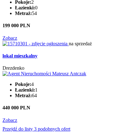
Pokoje:
2
Łazienki:
0
Metraż:
54
199 000 PLN
Zobacz
na sprzedaż
lokal mieszkalny
Drezdenko
Pokoje:
4
Łazienki:
1
Metraż:
64
440 000 PLN
Zobacz
Przejdź do listy 3 podobnych ofert