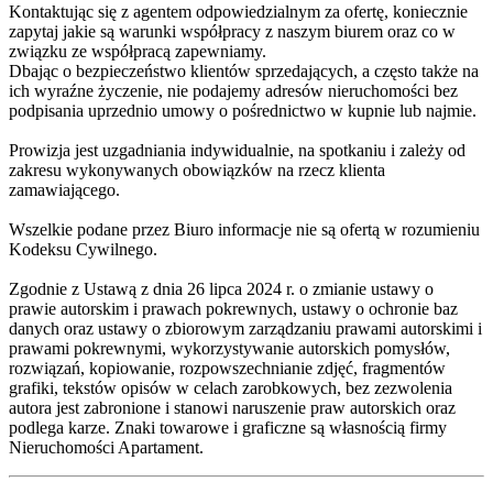
Kontaktując się z agentem odpowiedzialnym za ofertę, koniecznie
zapytaj jakie są warunki współpracy z naszym biurem oraz co w
związku ze współpracą zapewniamy.
Dbając o bezpieczeństwo klientów sprzedających, a często także na
ich wyraźne życzenie, nie podajemy adresów nieruchomości bez
podpisania uprzednio umowy o pośrednictwo w kupnie lub najmie.
Prowizja jest uzgadniania indywidualnie, na spotkaniu i zależy od
zakresu wykonywanych obowiązków na rzecz klienta
zamawiającego.
Wszelkie podane przez Biuro informacje nie są ofertą w rozumieniu
Kodeksu Cywilnego.
Zgodnie z Ustawą z dnia 26 lipca 2024 r. o zmianie ustawy o
prawie autorskim i prawach pokrewnych, ustawy o ochronie baz
danych oraz ustawy o zbiorowym zarządzaniu prawami autorskimi i
prawami pokrewnymi, wykorzystywanie autorskich pomysłów,
rozwiązań, kopiowanie, rozpowszechnianie zdjęć, fragmentów
grafiki, tekstów opisów w celach zarobkowych, bez zezwolenia
autora jest zabronione i stanowi naruszenie praw autorskich oraz
podlega karze. Znaki towarowe i graficzne są własnością firmy
Nieruchomości Apartament.