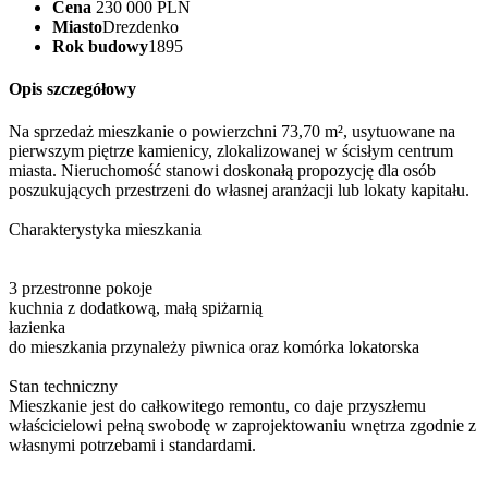
Cena
230 000 PLN
Miasto
Drezdenko
Rok budowy
1895
Opis szczegółowy
Na sprzedaż mieszkanie o powierzchni 73,70 m², usytuowane na
pierwszym piętrze kamienicy, zlokalizowanej w ścisłym centrum
miasta. Nieruchomość stanowi doskonałą propozycję dla osób
poszukujących przestrzeni do własnej aranżacji lub lokaty kapitału.
Charakterystyka mieszkania
3 przestronne pokoje
kuchnia z dodatkową, małą spiżarnią
łazienka
do mieszkania przynależy piwnica oraz komórka lokatorska
Stan techniczny
Mieszkanie jest do całkowitego remontu, co daje przyszłemu
właścicielowi pełną swobodę w zaprojektowaniu wnętrza zgodnie z
własnymi potrzebami i standardami.