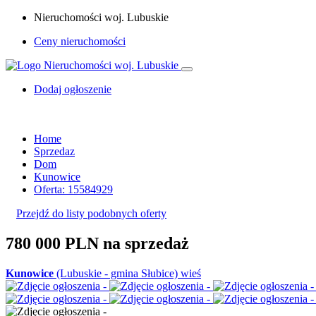
Nieruchomości woj. Lubuskie
Ceny nieruchomości
Dodaj ogłoszenie
Home
Sprzedaz
Dom
Kunowice
Oferta: 15584929
Przejdź do listy podobnych oferty
780 000 PLN
na sprzedaż
Kunowice
(Lubuskie - gmina Słubice) wieś