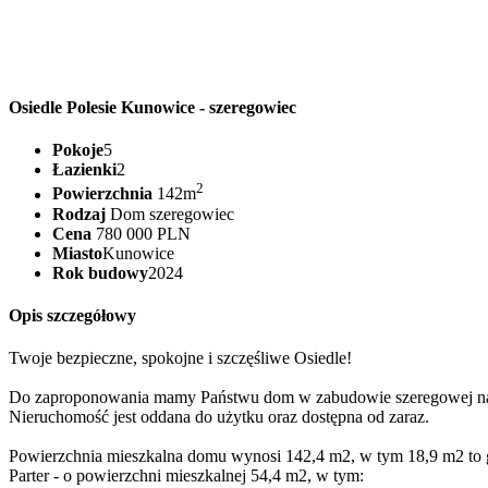
Osiedle Polesie Kunowice - szeregowiec
Pokoje
5
Łazienki
2
2
Powierzchnia
142m
Rodzaj
Dom szeregowiec
Cena
780 000 PLN
Miasto
Kunowice
Rok budowy
2024
Opis szczegółowy
Twoje bezpieczne, spokojne i szczęśliwe Osiedle!
Do zaproponowania mamy Państwu dom w zabudowie szeregowej na
Nieruchomość jest oddana do użytku oraz dostępna od zaraz.
Powierzchnia mieszkalna domu wynosi 142,4 m2, w tym 18,9 m2 to 
Parter - o powierzchni mieszkalnej 54,4 m2, w tym: