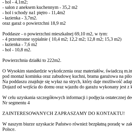
- hol - 4,1m2;
- salon z aneksem kuchennym - 35,2 m2
- hol i schody na1 piętro - 11,4m2
- łazienka - 3,7m2.
oraz garaż o powierzchni 18,9 m2
Poddasze - o powierzchni mieszkalnej 69,10 m2, w tym:
- 4 przestronne sypialnie ( 10,4 m2; 12,2 m2; 12,8 m2; 15,3 m2)
- łazienka - 7,6 m2
- hol - 10,8 m2.
Powierzchnia działki to 222m2.
O Wysokim standardzie wykończenia oraz materiałów, świadczą m.in.
pod montaż kominka oraz zabudowę kuchni, brama garażowa na pilo
Na poddaszu znajduje się wyłaz na strych, który daje możliwość adapt
Dojazd od wejścia do domu oraz wjazdu do garażu wykonany jest z k
W celu uzyskania szczegółowych informacji i podjęcia ostatecznej d
Nr segmentu 4
ZAINTERESOWANYCH ZAPRASZAMY DO KONTAKTU!
W naszym biurze uzyskacie Państwo również bezpłatną poradę w za
Polsce.