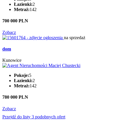
Łazienki:
2
Metraż:
142
700 000 PLN
Zobacz
na sprzedaż
dom
Kunowice
Pokoje:
5
Łazienki:
2
Metraż:
142
780 000 PLN
Zobacz
Przejdź do listy 3 podobnych ofert