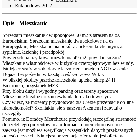
Rok budowy
2012
Opis - Mieszkanie
Sprzedam mieszkanie dwupokojowe 50 m2 z tarasem na os.
Europejskim. Sprzedam mieszkanie dwupokojowe na os.
Europejskim, Mieszkanie ma pokój z aneksem kuchennym, 2
sypielnie, łazienkę i przedpokój.
Powierzchnia użytkowa mieszkania 49 m2, pow. tarasu 8m2..
Mieszkanie własnościowe w budynku czteropiętrowym bez windy.
Istniejące szafy w zabudowie łącznie ze sprzętem AGD w cenie.
Dojazd bezpośredni w każdą część Gorzowa Wlkp.
W bliskiej okolicy przedszkole,szkoła, apteka, sklep 24 H,
Biedronka, przystanek MZK.
Przy bloku duży i wygodny parking oraz tereny spacerowe.
Mieszkanie idealne do zamieszkania lub jako inwestycja.
Czy wiesz, że możemy przygotować dla Ciebie prezentację on-line
nieruchomości? Skontaktuj się z naszym Agentem i zapytaj o
szczegóły.
Pomimo, iż Doradcy Metrohouse przykładają szczególną staranność
do rzetelnego prezentowania informacji o nieruchomości, nie
zawsze jest możliwa weryfikacja wszystkich danych przekazanych
od osób trzecich. Niniejsza prezentacja oferty nie jest ofertą w