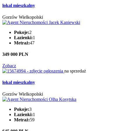
lokal mieszkalny
Gorzów Wielkopolski
Pokoje:
2
Łazienki:
1
Metraż:
47
349 000 PLN
Zobacz
na sprzedaż
lokal mieszkalny
Gorzów Wielkopolski
Pokoje:
3
Łazienki:
1
Metraż:
59