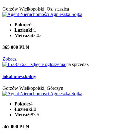
Gorzów Wielkopolski, Os. staszica
Pokoje:
2
Łazienki:
1
Metraż:
43.02
365 000 PLN
Zobacz
na sprzedaż
lokal mieszkalny
Gorzów Wielkopolski, Górczyn
Pokoje:
4
Łazienki:
0
Metraż:
83.5
567 000 PLN