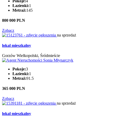
Pokoje:
4
Łazienki:
1
Metraż:
145
800 000 PLN
Zobacz
na sprzedaż
lokal mieszkalny
Gorzów Wielkopolski, Śródmieście
Pokoje:
3
Łazienki:
1
Metraż:
91.5
365 000 PLN
Zobacz
na sprzedaż
lokal mieszkalny