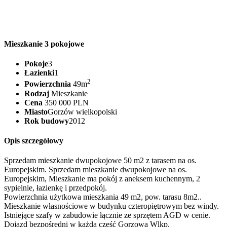
Mieszkanie 3 pokojowe
Pokoje
3
Łazienki
1
2
Powierzchnia
49m
Rodzaj
Mieszkanie
Cena
350 000 PLN
Miasto
Gorzów wielkopolski
Rok budowy
2012
Opis szczegółowy
Sprzedam mieszkanie dwupokojowe 50 m2 z tarasem na os.
Europejskim. Sprzedam mieszkanie dwupokojowe na os.
Europejskim, Mieszkanie ma pokój z aneksem kuchennym, 2
sypielnie, łazienkę i przedpokój.
Powierzchnia użytkowa mieszkania 49 m2, pow. tarasu 8m2..
Mieszkanie własnościowe w budynku czteropiętrowym bez windy.
Istniejące szafy w zabudowie łącznie ze sprzętem AGD w cenie.
Dojazd bezpośredni w każdą część Gorzowa Wlkp.