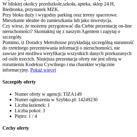
W bliskiej okolicy przedszkole,szkoła, apteka, sklep 24 H,
Biedronka, przystanek MZK.
Przy bloku duży i wygodny parking oraz tereny spacerowe.
Mieszkanie idealne do zamieszkania lub jako inwestycja.
Czy wiesz, że możemy przygotować dla Ciebie prezentację on-line
nieruchomości? Skontaktuj się z naszym Agentem i zapytaj o
szczegóły.
Pomimo, iż Doradcy Metrohouse przykładają szczególną staranność
do rzetelnego prezentowania informacji o nieruchomości, nie
zawsze jest możliwa weryfikacja wszystkich danych przekazanych
od osób trzecich. Niniejsza prezentacja oferty nie jest ofertą w
rozumieniu Kodeksu Cywilnego i ma charakter wyłącznie
informacyjny.
Pokaż więcej
Szczegóły oferty
Numer oferty w agencji:
TIZA149
Numer ogłoszenia w Szybko.pl:
14249230
Liczba łazienek:
1
Liczba pokoi:
3
Piętro:
1 / 4
Cechy oferty