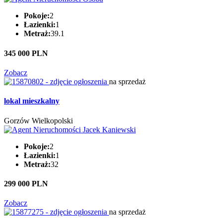
Pokoje:
2
Łazienki:
1
Metraż:
39.1
345 000 PLN
Zobacz
na sprzedaż
lokal mieszkalny
Gorzów Wielkopolski
Pokoje:
2
Łazienki:
1
Metraż:
32
299 000 PLN
Zobacz
na sprzedaż