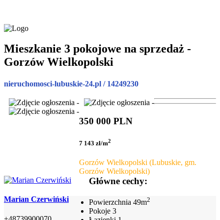
Mieszkanie 3 pokojowe na sprzedaż -
Gorzów Wielkopolski
nieruchomosci-lubuskie-24.pl / 14249230
350 000 PLN
2
7 143 zł/m
Gorzów Wielkopolski (Lubuskie, gm.
Gorzów Wielkopolski)
Główne cechy:
Marian Czerwiński
2
Powierzchnia
49m
Pokoje
3
+48739900070
Łazienki
1