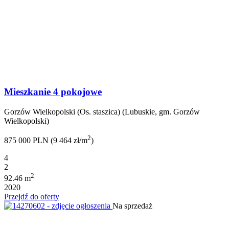
Mieszkanie 4 pokojowe
Gorzów Wielkopolski (Os. staszica) (Lubuskie, gm. Gorzów
Wielkopolski)
2
875 000 PLN (9 464 zł/m
)
4
2
2
92.46 m
2020
Przejdź do oferty
Na sprzedaż