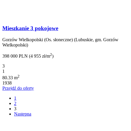
Mieszkanie 3 pokojowe
Gorzów Wielkopolski (Os. słoneczne) (Lubuskie, gm. Gorzów
Wielkopolski)
2
398 000 PLN (4 955 zł/m
)
3
1
2
80.33 m
1938
Przejdź do oferty
1
2
3
Następna