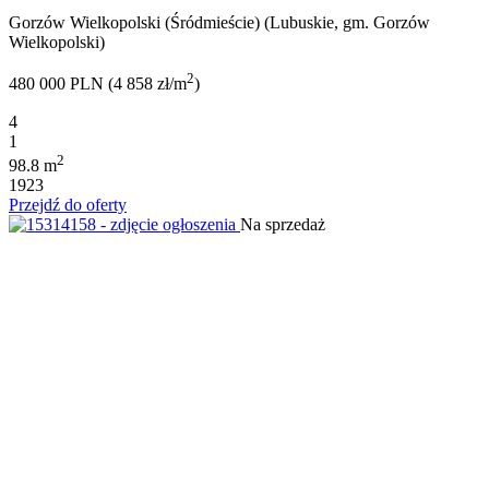
Gorzów Wielkopolski (Śródmieście) (Lubuskie, gm. Gorzów
Wielkopolski)
2
480 000 PLN (4 858 zł/m
)
4
1
2
98.8 m
1923
Przejdź do oferty
Na sprzedaż