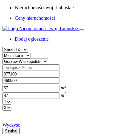
Nieruchomości woj. Lubuskie
Ceny nieruchomości
Dodaj ogłoszenie
2
m
2
m
Wyczyść
Szukaj